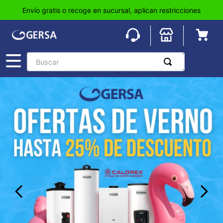
Envío gratis o recoge en sucursal, aplican restricciones
Buscar
TÉRMINOS MÁS BUSCADOS
1
.
pisos
2
.
loseta
3
.
azulejo
4
.
piso
5
.
lavabo
6
.
wc
7
.
wpc
8
.
tinaco