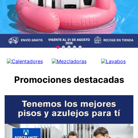
9
.
lavabos
10
.
azulejos
Promociones destacadas